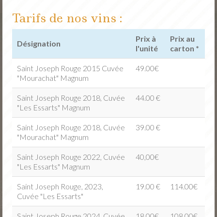
Nos vins
Tarifs de nos vins :
Nos fruits
Prix à
Prix au
Désignation
Jus de fruits
l'unité
carton *
Actu
Saint Joseph Rouge 2015 Cuvée
49.00€
"Mourachat" Magnum
Portes Ouvertes Novembre
Saint Joseph Rouge 2018, Cuvée
44.00 €
Tarifs / Commande
"Les Essarts" Magnum
Contact
Saint Joseph Rouge 2018, Cuvée
39.00 €
"Mourachat" Magnum
Saint Joseph Rouge 2022, Cuvée
40,00€
"Les Essarts" Magnum
Saint Joseph Rouge, 2023,
19.00 €
114.00€
Cuvée "Les Essarts"
Saint Joseph Rouge 2024, Cuvée
18.00€
108.00€