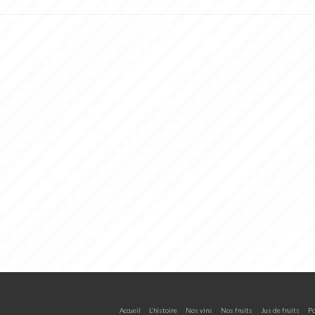
Accueil
L’histoire
Nos vins
Nos fruits
Jus de fruits
Po