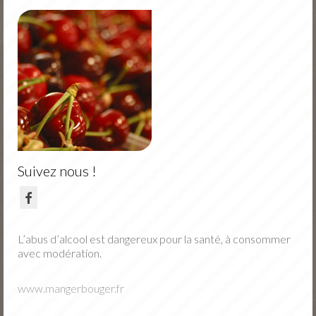
Nos vins
Nos fruits
Jus de fruits
Actu
Portes Ouvertes Novembre
Tarifs / Commande
Suivez nous !
Contact
L’abus d’alcool est dangereux pour la santé, à consommer
avec modération.
www.mangerbouger.fr