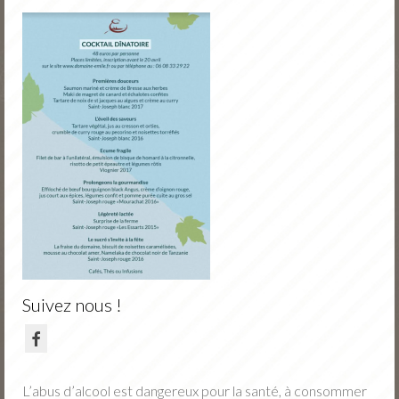
Nos vins
Nos fruits
Jus de fruits
Actu
Portes Ouvertes Novembre
Tarifs / Commande
Contact
Suivez nous !
L’abus d’alcool est dangereux pour la santé, à consommer