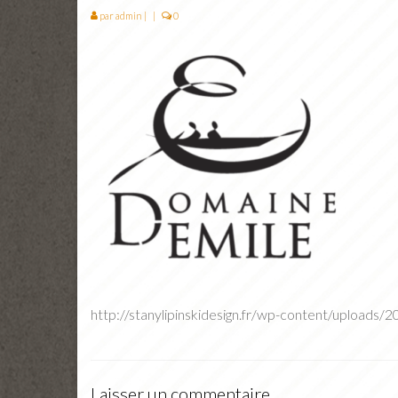
par
admin
|
|
0
http://stanylipinskidesign.fr/wp-content/upload
Laisser un commentaire