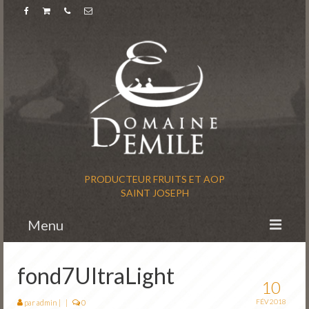
PRODUCTEUR FRUITS ET AOP
SAINT JOSEPH
Menu
Accueil
fond7UltraLight
10
L’histoire
FÉV 2018
par
admin
|
|
0