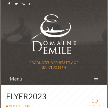
PRODUCTEUR FRUITS ET AOP
SAINT JOSEPH
Menu
Accueil
FLYER2023
10
L’histoire
NOV 2023
par
admin
|
|
0